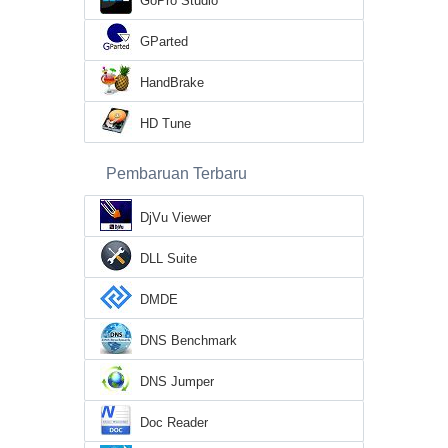
GoPro Studio
GParted
HandBrake
HD Tune
Pembaruan Terbaru
DjVu Viewer
DLL Suite
DMDE
DNS Benchmark
DNS Jumper
Doc Reader