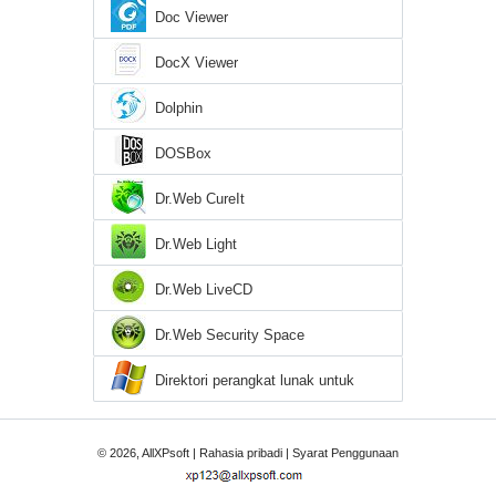
Doc Viewer
DocX Viewer
Dolphin
DOSBox
Dr.Web CureIt
Dr.Web Light
Dr.Web LiveCD
Dr.Web Security Space
Direktori perangkat lunak untuk
Windows XP
© 2026, AllXPsoft |
Rahasia pribadi
|
Syarat Penggunaan