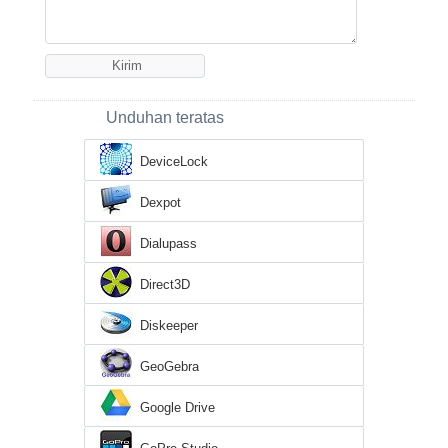
Unduhan teratas
DeviceLock
Dexpot
Dialupass
Direct3D
Diskeeper
GeoGebra
Google Drive