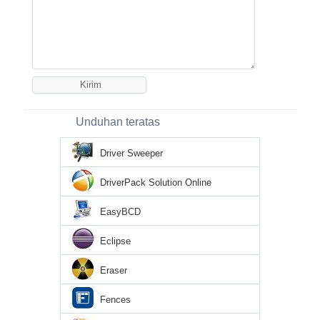
Unduhan teratas
Driver Sweeper
DriverPack Solution Online
EasyBCD
Eclipse
Eraser
Fences