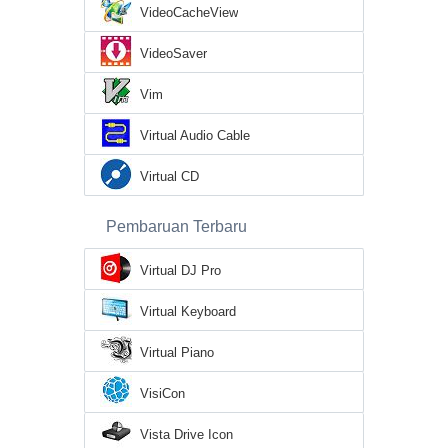
VideoCacheView
VideoSaver
Vim
Virtual Audio Cable
Virtual CD
Pembaruan Terbaru
Virtual DJ Pro
Virtual Keyboard
Virtual Piano
VisiCon
Vista Drive Icon