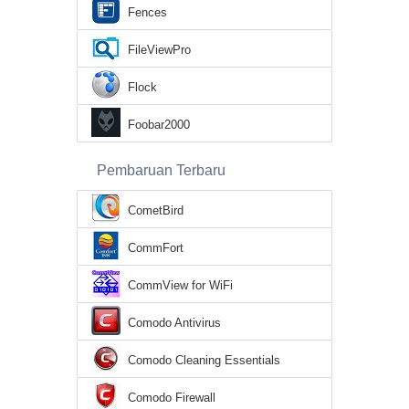
Fences
FileViewPro
Flock
Foobar2000
Pembaruan Terbaru
CometBird
CommFort
CommView for WiFi
Comodo Antivirus
Comodo Cleaning Essentials
Comodo Firewall