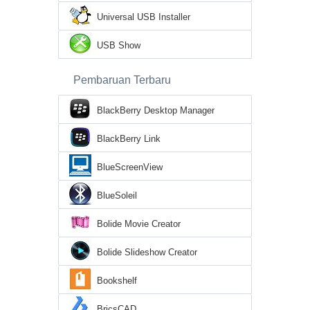
Universal USB Installer
USB Show
Pembaruan Terbaru
BlackBerry Desktop Manager
BlackBerry Link
BlueScreenView
BlueSoleil
Bolide Movie Creator
Bolide Slideshow Creator
Bookshelf
BricsCAD