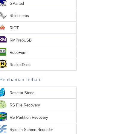
GParted
Rhinoceros
RIOT
RMPrepUSB
RoboForm
RocketDock
Pembaruan Terbaru
Rosetta Stone
RS File Recovery
RS Partition Recovery
Rylstim Screen Recorder