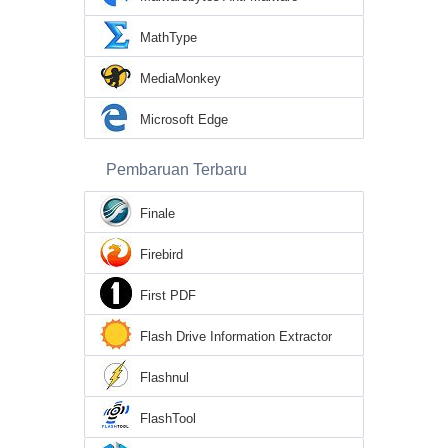
MathType
MediaMonkey
Microsoft Edge
Pembaruan Terbaru
Finale
Firebird
First PDF
Flash Drive Information Extractor
Flashnul
FlashTool