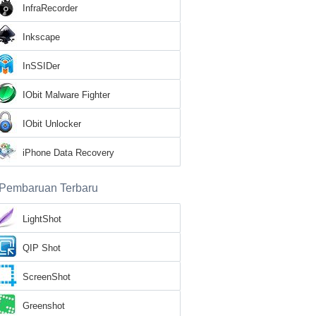
InfraRecorder
Inkscape
InSSIDer
IObit Malware Fighter
IObit Unlocker
iPhone Data Recovery
Pembaruan Terbaru
LightShot
QIP Shot
ScreenShot
Greenshot