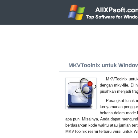
MKVToolnix untuk Windows
MKVToolnix untu
dengan mkv-file. Di 
pisahkan menjadi fr
Perangkat lunak i
kenyamanan pengguna
bekerja dalam mode 
apa pun. Misalnya, Anda dapat mengund
berdasarkan kode waktu atau jumlah ter
MKVToolnix resmi terbaru versi untuk W