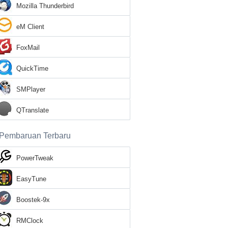
Mozilla Thunderbird
eM Client
FoxMail
QuickTime
SMPlayer
QTranslate
Pembaruan Terbaru
PowerTweak
EasyTune
Boostek-9x
RMClock