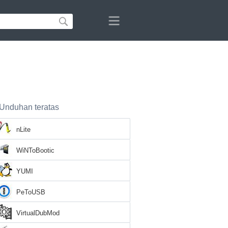
Unduhan teratas
nLite
WiNToBootic
YUMI
PeToUSB
VirtualDubMod