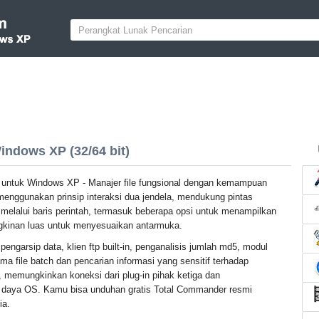
ndows XP (32/64 bit)
untuk Windows XP - Manajer file fungsional dengan kemampuan
i menggunakan prinsip interaksi dua jendela, mendukung pintas
 melalui baris perintah, termasuk beberapa opsi untuk menampilkan
gkinan luas untuk menyesuaikan antarmuka.
 pengarsip data, klien ftp built-in, penganalisis jumlah md5, modul
ma file batch dan pencarian informasi yang sensitif terhadap
l, memungkinkan koneksi dari plug-in pihak ketiga dan
aya OS. Kamu bisa unduhan gratis Total Commander resmi
ia.