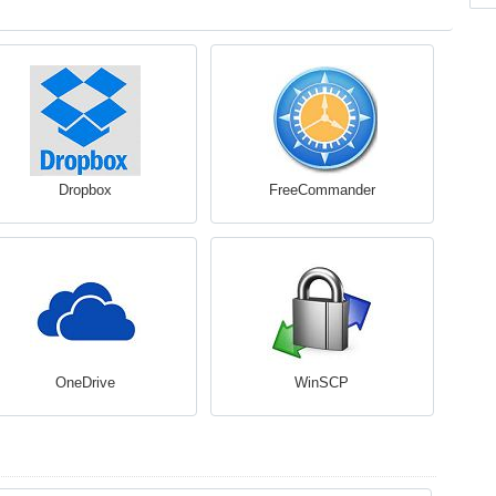
Dropbox
FreeCommander
OneDrive
WinSCP