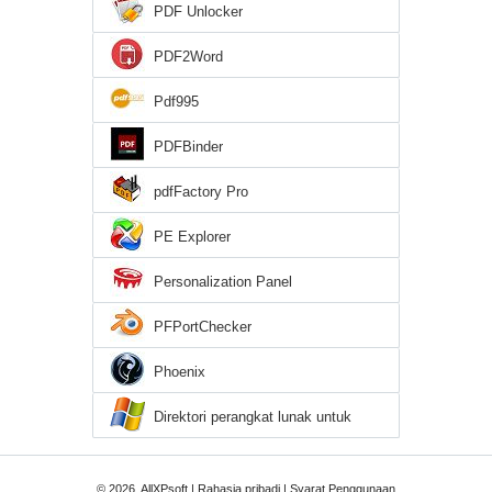
PDF Unlocker
PDF2Word
Pdf995
PDFBinder
pdfFactory Pro
PE Explorer
Personalization Panel
PFPortChecker
Phoenix
Direktori perangkat lunak untuk
Windows XP
© 2026, AllXPsoft |
Rahasia pribadi
|
Syarat Penggunaan