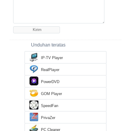
Unduhan teratas
IP-TV Player
RealPlayer
PowerDVD
GOM Player
SpeedFan
PrivaZer
PC Cleaner